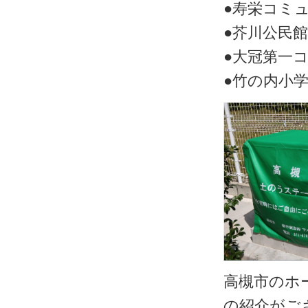
●寿栄コミ
●芥川公民
●大冠第一
●竹の内小
高槻市のホ
の紹介がご