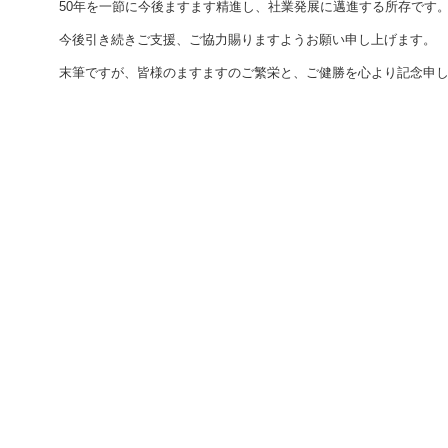
50年を一節に今後ますます精進し、社業発展に邁進する所存です
今後引き続きご支援、ご協力賜りますようお願い申し上げます。
末筆ですが、皆様のますますのご繁栄と、ご健勝を心より記念申